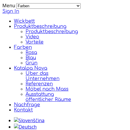
Menu
Sign In
Wickbett
Produktbeschreibung
Produktbeschreibung
Video
Vorteile
Farben
Rosa
Blau
Grün
Katalpa Nova
Über das
Unternehmen
Referenzen
Möbel nach Mass
Ausstattung
öffentlicher Räume
Nachfrage
Kontakt