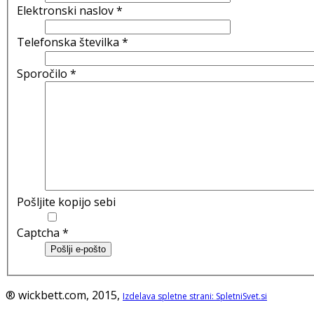
Elektronski naslov
*
Telefonska številka
*
Sporočilo
*
Pošljite kopijo sebi
Captcha
*
Pošlji e-pošto
® wickbett.com, 2015,
Izdelava spletne strani: SpletniSvet.si