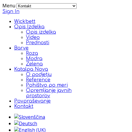
Menu
Sign In
Wickbett
Opis Izdelka
Opis izdelka
Video
Prednosti
Barve
Roza
Modra
Zelena
Katalpa Nova
O podjetju
Reference
Pohištvo po meri
Opremljanje javnih
prostorov
Povpraševanje
Kontakt